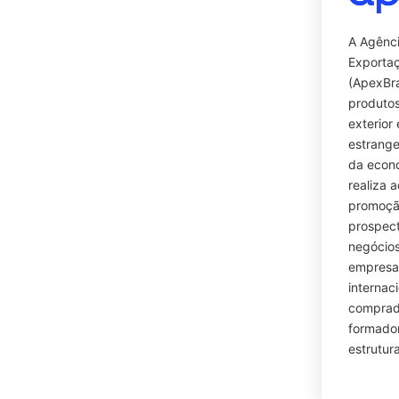
A Agênci
Exportaç
(ApexBra
produtos
exterior 
estrange
da econo
realiza 
promoçã
prospect
negócios
empresas
internaci
comprado
formador
estrutura