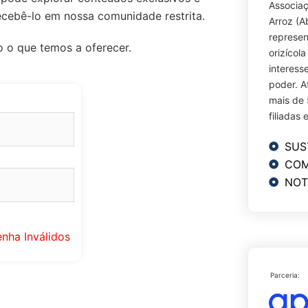
Associaç
ecebê-lo em nossa comunidade restrita.
Arroz (A
represen
o o que temos a oferecer.
orizícol
interess
poder. A
mais de 
filiadas 
SUS
COM
NOT
enha Inválidos
Parceria: